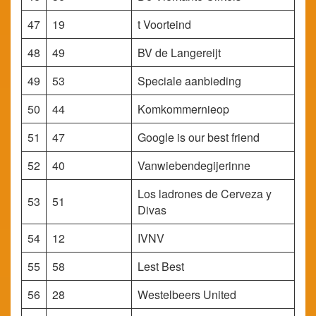
47
19
t Voorteind
48
49
BV de Langereijt
49
53
Speciale aanbieding
50
44
Komkommernieop
51
47
Google is our best friend
52
40
Vanwiebendegijerinne
Los ladrones de Cerveza y
53
51
Divas
54
12
IVNV
55
58
Lest Best
56
28
Westelbeers United