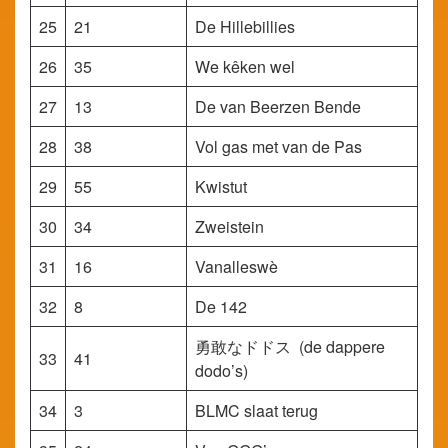
25
21
De Hillebillies
26
35
We kêken wel
27
13
De van Beerzen Bende
28
38
Vol gas met van de Pas
29
55
Kwistut
30
34
Zweistein
31
16
Vanalleswè
32
8
De 142
勇敢なドドス (de dappere
33
41
dodo’s)
34
3
BLMC slaat terug