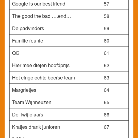
Google is our best friend
57
The good the bad ….end…
58
De padvinders
59
Familie reunie
60
QC
61
Hier mee diejen hoofdprijs
62
Het einge echte beerse team
63
Margrietjes
64
Team Wijnneuzen
65
De Twijfelaars
66
Kratjes drank junioren
67