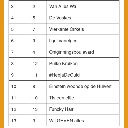
3
2
Van Alles Wa
4
5
De Voskes
5
7
Vierkante Cirkels
6
9
t’goi vaneiges
7
4
Ontginningsboulevard
8
12
Puike Kruiken
9
11
#HeejaDeGuld
10
8
Einstein woonde op de Huivert
11
10
Tis een eitje
12
13
Funcky Hair
13
3
Wij GEVEN alles