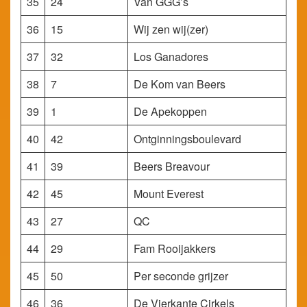
35
24
Van GGG’s
36
15
Wij zen wij(zer)
37
32
Los Ganadores
38
7
De Kom van Beers
39
1
De Apekoppen
40
42
Ontginningsboulevard
41
39
Beers Breavour
42
45
Mount Everest
43
27
QC
44
29
Fam Rooijakkers
45
50
Per seconde grijzer
46
36
De Vierkante Cirkels