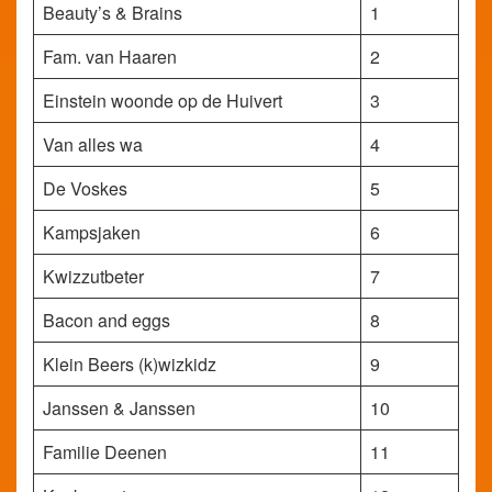
Beauty’s & Brains
1
Fam. van Haaren
2
Einstein woonde op de Huivert
3
Van alles wa
4
De Voskes
5
Kampsjaken
6
Kwizzutbeter
7
Bacon and eggs
8
Klein Beers (k)wizkidz
9
Janssen & Janssen
10
Familie Deenen
11