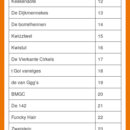
Keskenaote
12
De Dijkmennekes
13
De borrelhennen
14
Kwizztwel
15
Kwistut
16
De Vierkante Cirkels
17
t Goi vaneiges
18
de van Ggg’s
19
BMGC
20
De 142
21
Funcky Hair
22
Zweistein
23