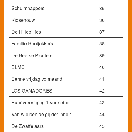
Schuimhappers
35
Kidsenouw
36
De Hillebillies
37
Familie Rooijakkers
38
De Beerse Pioniers
39
BLMC
40
Eerste vrijdag vd maand
41
LOS GANADORES
42
Buurtvereniging ’t Voorteind
43
Van wie ben de gij der inne?
44
De Zwaffelaars
45