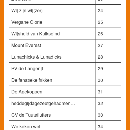
Wij zijn wij(zer)
24
Vergane Glorie
25
Wijsheid van Kuikseind
26
Mount Everest
27
Lunachicks & Lunadicks
28
BV de Langerijt
29
De fanatieke frikken
30
De Apekoppen
31
heddegijdagezeetgehadmen…
32
CV de Tuutefluiters
33
We kéken wel
34