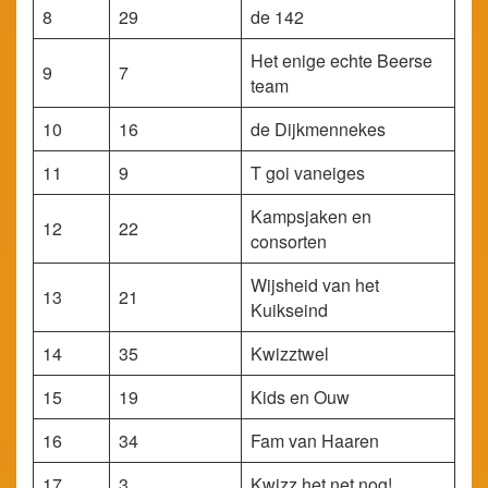
8
29
de 142
Het enige echte Beerse
9
7
team
10
16
de Dijkmennekes
11
9
T goi vaneiges
Kampsjaken en
12
22
consorten
Wijsheid van het
13
21
Kuikseind
14
35
Kwizztwel
15
19
Kids en Ouw
16
34
Fam van Haaren
17
3
Kwizz het net nog!