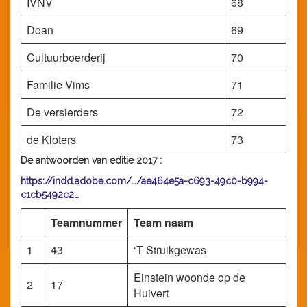
IVNV
68
Doan
69
Cultuurboerderij
70
Familie Vims
71
De versierders
72
de Kloters
73
De antwoorden van editie 2017 :
https://indd.adobe.com/…/ae464e5a-c693-49c0-b994-
c1cb5492c2…
Teamnummer
Team naam
1
43
‘T Struikgewas
Einstein woonde op de
2
17
Huivert