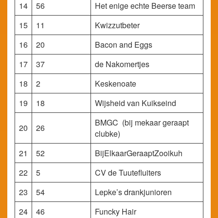
14
56
Het enige echte Beerse team
15
11
Kwizzutbeter
16
20
Bacon and Eggs
17
37
de Nakomertjes
18
2
Keskenoate
19
18
Wijsheid van Kuikseind
BMGC (bij mekaar geraapt
20
26
clubke)
21
52
BijElkaarGeraaptZooikuh
22
5
CV de Tuutefluiters
23
54
Lepke’s drankjunioren
24
46
Funcky Hair